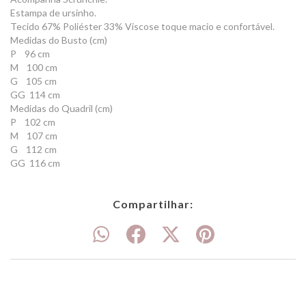
Estampa de ursinho.
Tecido 67% Poliéster 33% Viscose toque macio e confortável.
Medidas do Busto (cm)
P 96 cm
M 100 cm
G 105 cm
GG 114 cm
Medidas do Quadril (cm)
P 102 cm
M 107 cm
G 112 cm
GG 116 cm
Compartilhar: