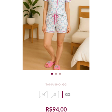
TAMANHO:
GG
M
G
GG
R$94,00