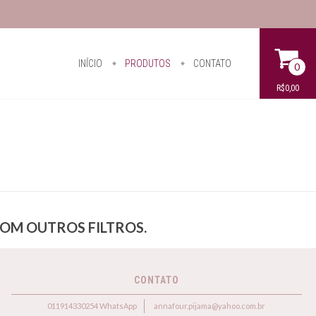
INÍCIO
PRODUTOS
CONTATO
0
R$0,00
COM OUTROS FILTROS.
CONTATO
011914330254 WhatsApp
annafour.pijama@yahoo.com.br