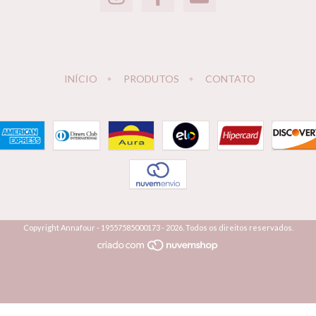
INÍCIO
PRODUTOS
CONTATO
Copyright Annafour - 19557585000173 - 2026. Todos os direitos reservados.