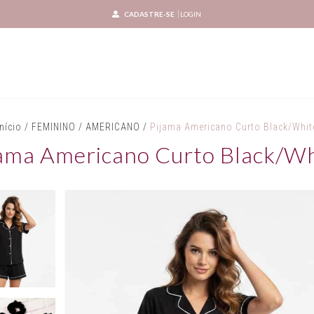
CADASTRE-SE
LOGIN
Início
/
FEMININO
/
AMERICANO
/
Pijama Americano Curto Black/Whit
jama Americano Curto Black/Wh