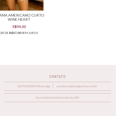
JAMA AMERICANO CURTO
WINE HEART
R$94,00
2
X DE
R$47,00
SEM JUROS
CONTATO
011914330254 WhatsApp
annafour.pijama@yahoo.com.br
Rua Antônio Fontoura Xavier,685