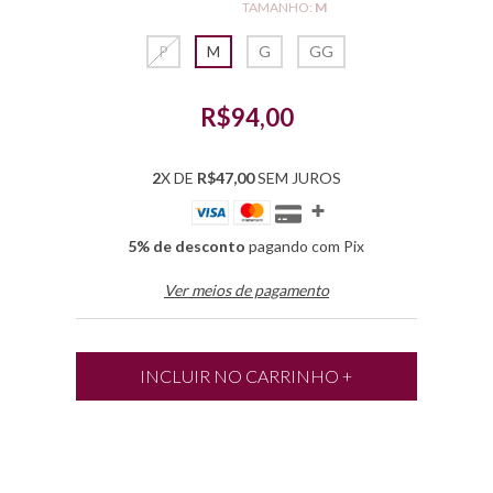
TAMANHO:
M
P
M
G
GG
R$94,00
2
X DE
R$47,00
SEM JUROS
5% de desconto
pagando com Pix
Ver meios de pagamento