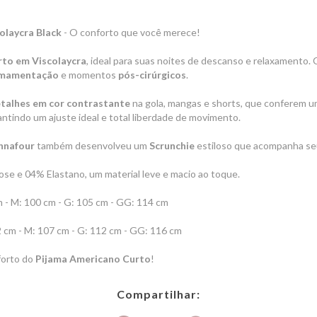
olaycra Black
- O conforto que você merece!
to em Viscolaycra
, ideal para suas noites de descanso e relaxamento
mamentação
e momentos
pós-cirúrgicos
.
talhes em cor contrastante
na gola, mangas e shorts, que conferem u
rantindo um ajuste ideal e total liberdade de movimento.
nnafour
também desenvolveu um
Scrunchie
estiloso que acompanha seu
ose e 04% Elastano, um material leve e macio ao toque.
cm - M: 100 cm - G: 105 cm - GG: 114 cm
02 cm - M: 107 cm - G: 112 cm - GG: 116 cm
forto do
Pijama Americano Curto
!
Compartilhar: