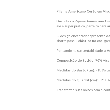
Pijama Americano Curto em Visc
Descubra o
Pijama Americano Cur
ele é super prático, perfeito para
a
O design encantador apresenta
de
shorts possui
elástico no cós
, ga
Pensando na sustentabilidade, a
A
Composição do tecido
: 96% Visc
Medidas do Busto (cm)
: - P: 96 
Medidas do Quadril (cm)
: - P: 1
Transforme suas noites com o con