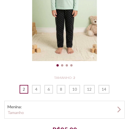
TAMANHO:
2
2
4
6
8
10
12
14
Menina:
Tamanho